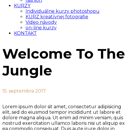
fashion
KURZY
Individuálne kurzy photoshopu
KURZ kreatívnej fotografie
Video návody
on-line kurzy
KONTAKT
Welcome To The
Jungle
15. septembra 2017
Lorem ipsum dolor sit amet, consectetur adipisicing
elit, sed do eiusmod tempor incididunt ut labore et
dolore magna aliqua. Ut enim ad minim veniam, quis
nostrud exercitation ullamco laboris nisi ut aliquip ex
ea commodo consequat. Duis aute irure dolor in