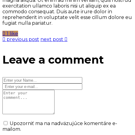
magna aliqua. Ut enim ad minim veniam, quis nostrud
exercitation ullamco laboris nisi ut aliquip ex ea
commodo consequat. Duis aute irure dolor in
reprehenderit in voluptate velit esse cillum dolore eu
fugiat nulla pariatur.
1 like
previous post
next post
Leave a comment
Upozorniť ma na nadväzujúce komentáre e-
mailom.