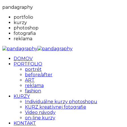
pandagraphy
portfolio
kurzy
photoshop
fotografia
reklama
DOMOV
PORTFOLIO
portrét
before/after
ART
reklama
fashion
KURZY
Individuálne kurzy photoshopu
KURZ kreatívnej fotografie
Video návody
on-line kurzy
KONTAKT