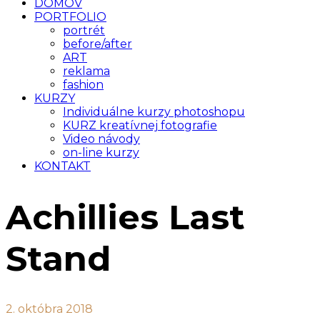
DOMOV
PORTFOLIO
portrét
before/after
ART
reklama
fashion
KURZY
Individuálne kurzy photoshopu
KURZ kreatívnej fotografie
Video návody
on-line kurzy
KONTAKT
Achillies Last
Stand
2. októbra 2018