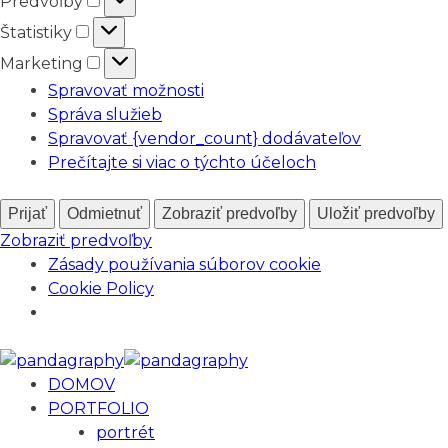
Predvoľby
Štatistiky
Štatistiky
Marketing
Marketing
Spravovať možnosti
Správa služieb
Spravovať {vendor_count} dodávateľov
Prečítajte si viac o týchto účeloch
Prijať
Odmietnuť
Zobraziť predvoľby
Uložiť predvoľby
Zobraziť predvoľby
Zásady používania súborov cookie
Cookie Policy
DOMOV
PORTFOLIO
portrét