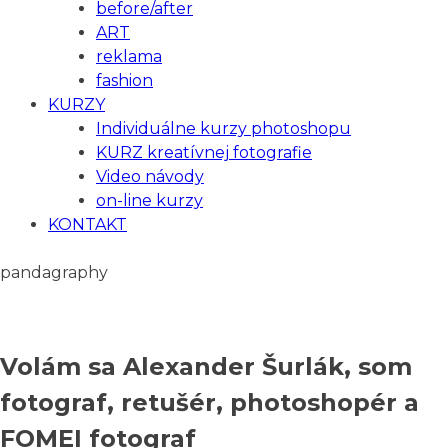
before/after
ART
reklama
fashion
KURZY
Individuálne kurzy photoshopu
KURZ kreatívnej fotografie
Video návody
on-line kurzy
KONTAKT
pandagraphy
Volám sa Alexander Šurlák, som
fotograf, retušér, photoshopér a
FOMEI fotograf