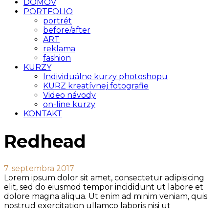
DOMOV
PORTFOLIO
portrét
before/after
ART
reklama
fashion
KURZY
Individuálne kurzy photoshopu
KURZ kreatívnej fotografie
Video návody
on-line kurzy
KONTAKT
Redhead
7. septembra 2017
Lorem ipsum dolor sit amet, consectetur adipisicing
elit, sed do eiusmod tempor incididunt ut labore et
dolore magna aliqua. Ut enim ad minim veniam, quis
nostrud exercitation ullamco laboris nisi ut