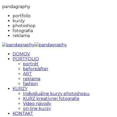
pandagraphy
portfolio
kurzy
photoshop
fotografia
reklama
DOMOV
PORTFOLIO
portrét
before/after
ART
reklama
fashion
KURZY
Individuálne kurzy photoshopu
KURZ kreatívnej fotografie
Video návody
on-line kurzy
KONTAKT