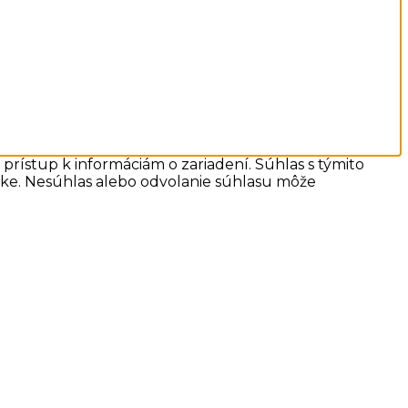
prístup k informáciám o zariadení. Súhlas s týmito
ánke. Nesúhlas alebo odvolanie súhlasu môže