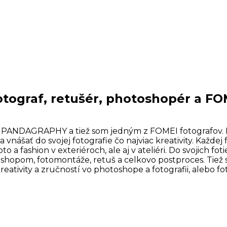
otograf, retušér, photoshopér a FO
NDAGRAPHY a tiež som jedným z FOMEI fotografov. Foto
 a vnášať do svojej fotografie čo najviac kreativity. Kaž
 fashion v exteriéroch, ale aj v ateliéri. Do svojich foti
toshopom, fotomontáže, retuš a celkovo postproces. Tie
kreativity a zručností vo photoshope a fotografii, alebo fo