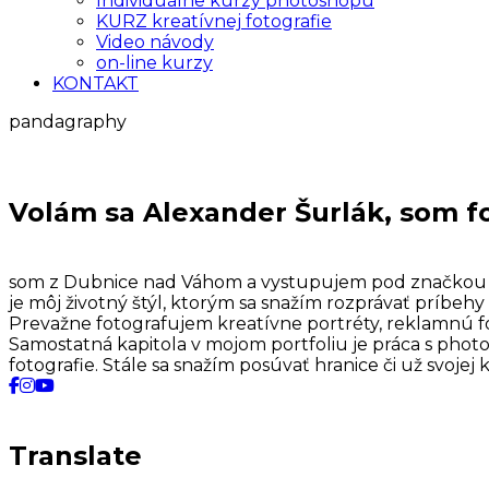
Individuálne kurzy photoshopu
KURZ kreatívnej fotografie
Video návody
on-line kurzy
KONTAKT
pandagraphy
Volám sa Alexander Šurlák, som f
som z Dubnice nad Váhom a vystupujem pod značkou PA
je môj životný štýl, ktorým sa snažím rozprávať príbehy
Prevažne fotografujem kreatívne portréty, reklamnú foto a
Samostatná kapitola v mojom portfoliu je práca s pho
fotografie. Stále sa snažím posúvať hranice či už svojej 
Translate