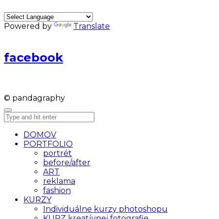
Powered by
Translate
facebook
© pandagraphy
DOMOV
PORTFOLIO
portrét
before/after
ART
reklama
fashion
KURZY
Individuálne kurzy photoshopu
KURZ kreatívnej fotografie