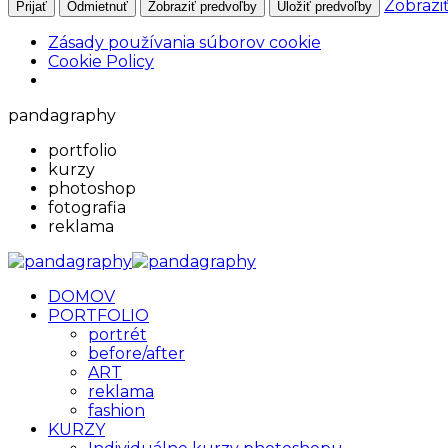
Zobrazi
Prijať
Odmietnuť
Zobraziť predvoľby
Uložiť predvoľby
Zásady používania súborov cookie
Cookie Policy
pandagraphy
portfolio
kurzy
photoshop
fotografia
reklama
DOMOV
PORTFOLIO
portrét
before/after
ART
reklama
fashion
KURZY