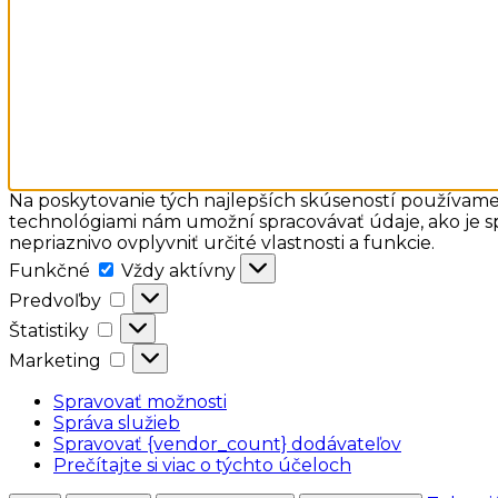
Na poskytovanie tých najlepších skúseností používame 
technológiami nám umožní spracovávať údaje, ako je sp
nepriaznivo ovplyvniť určité vlastnosti a funkcie.
Funkčné
Funkčné
Vždy aktívny
Predvoľby
Predvoľby
Štatistiky
Štatistiky
Marketing
Marketing
Spravovať možnosti
Správa služieb
Spravovať {vendor_count} dodávateľov
Prečítajte si viac o týchto účeloch